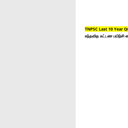
TNPSC Last 10 Year Q
எந்தவித கட்டண பயிற்சி ம