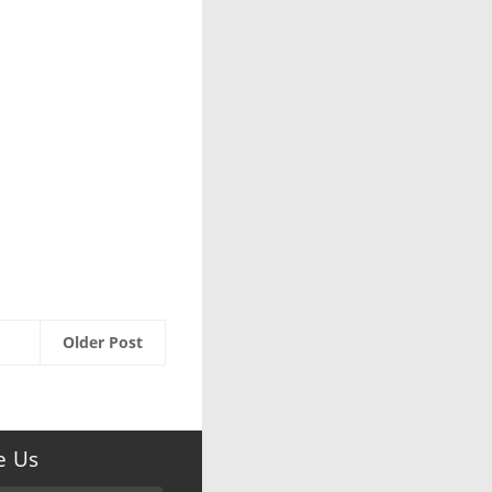
Older Post
e Us