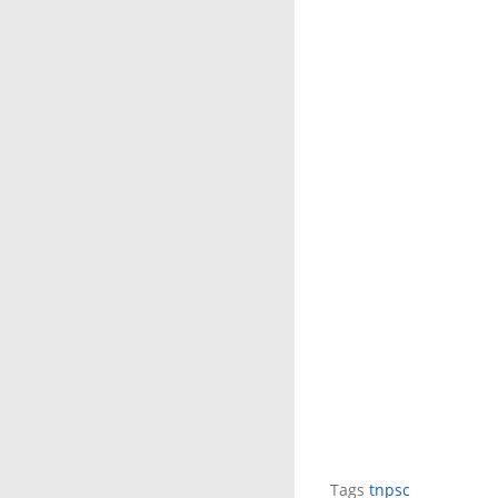
Tags
tnpsc