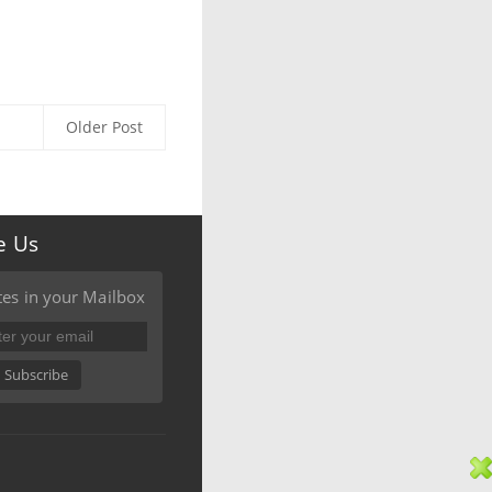
Older Post
e Us
es in your Mailbox
Subscribe