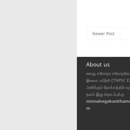
Newer Post
About us
எனது சகோதர சகோதரிகள
இலவச பயிற்சி [TNPSC 
அளிக்கும் நோக்கத்தில் உர
தளம் இது தொடர்புக்கு
minnalvegakanitham
m