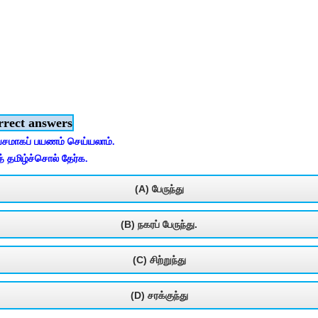
rrect answers
லவசமாகப் பயணம் செய்யலாம்.
 தமிழ்ச்சொல் தேர்க.
(A) பேருந்து
(B) நகரப் பேருந்து.
(C) சிற்றுந்து
(D) சரக்குந்து