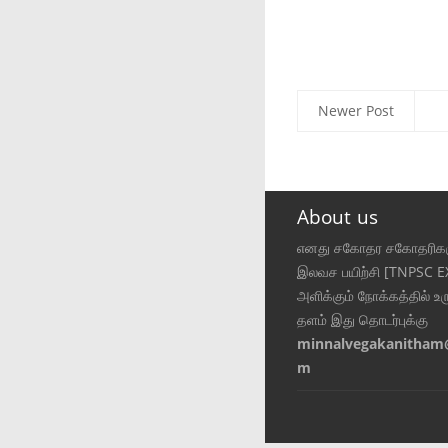
Newer Post
About us
எனது சகோதர சகோதரிகள
இலவச பயிற்சி [TNPSC 
அளிக்கும் நோக்கத்தில் உர
தளம் இது தொடர்புக்கு
minnalvegakanitham
m