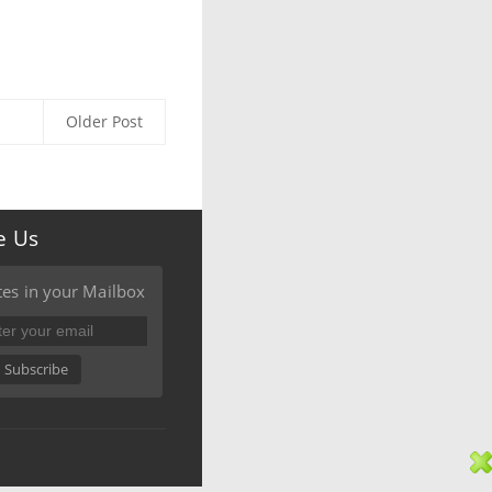
Older Post
e Us
es in your Mailbox
Subscribe