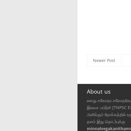
Newer Post
About us
எனது சகோதர சகோதரிகள
இலவச பயிற்சி [TNPSC 
அளிக்கும் நோக்கத்தில் உர
தளம் இது தொடர்புக்கு
minnalvegakanitham