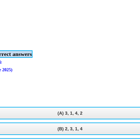
rrect answers
்
e 2025)
(A) 3, 1, 4, 2
(B) 2, 3, 1, 4