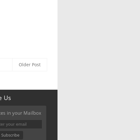
Older Post
e Us
es in your Mailbox
Subscribe