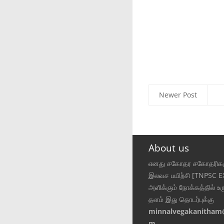
Newer Post
About us
எனது சகோதர சகோதரிகள
இலவச பயிற்சி [TNPSC 
அளிக்கும் நோக்கத்தில் உர
தளம் இது தொடர்புக்கு
minnalvegakanitham
m