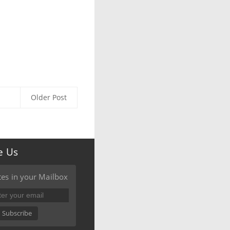
Older Post
e Us
es in your Mailbox
Subscribe