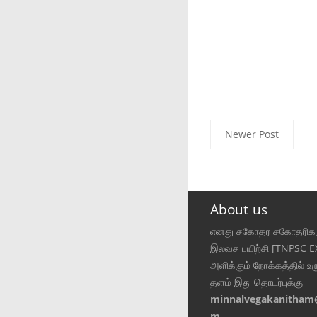
Newer Post
About us
எனது சகோதர சகோதரிகள
இலவச பயிற்சி [TNPSC 
அளிக்கும் நோக்கத்தில் உர
தளம் இது தொடர்புக்கு
minnalvegakanitham
m