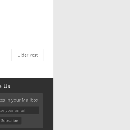
Older Post
e Us
es in your Mailbox
Subscribe