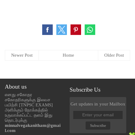
Newer Post
Home
Older Post
About us
Subscribe Us
எனது சகோதர
சகோதரிகளுக்கு இலவச
Get updates in your Mailbox
பயிற்சி [TNPSC EXAMS]
அளிக்கும் நோக்கத்தில்
உருவாக்கப்பட்ட தளம் இது
தொடர்புக்கு
minnalvegakanitham@gmai
Subscribe
l.com