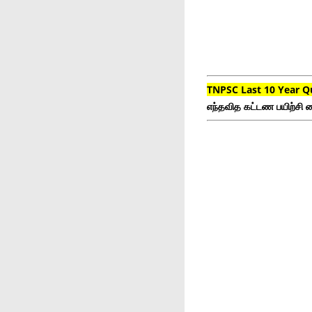
TNPSC Last 10 Year Q
எந்தவித கட்டண பயிற்சி ம