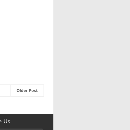
Older Post
e Us