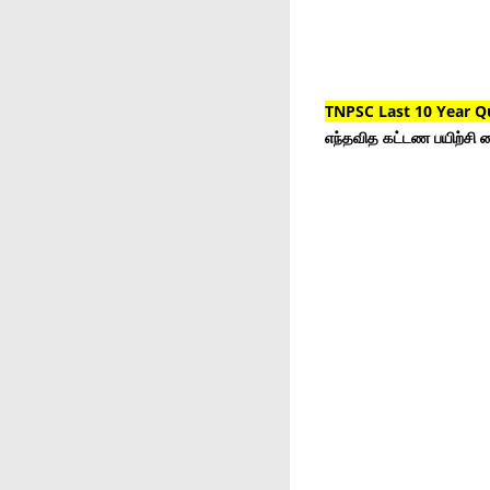
TNPSC Last 10 Year Q
எந்தவித கட்டண பயிற்சி ம