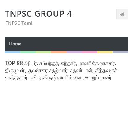
TNPSC GROUP 4
TNPSC Tamil
Home
TOP 88 அப்பர், சம்பந்தர், சுந்தரர், மாணிக்கவாசகர்,
திருமூலர், குலசேகர ஆழ்வார், ஆண்டாள், சீத்தலைச்
சாத்தனார், எச்.ஏ.கிருஷ்ண பிள்ளை , உமறுப்புலவர்