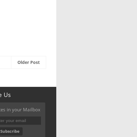
Older Post
e Us
es in your Mailbox
Subscribe