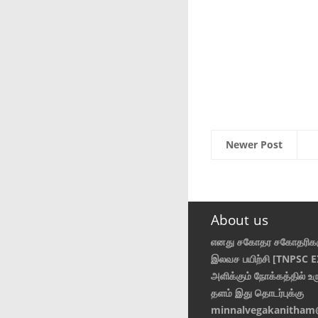
Newer Post
About us
எனது சகோதர சகோதரிகள
இலவச பயிற்சி [TNPSC 
அளிக்கும் நோக்கத்தில் உர
தளம் இது தொடர்புக்கு
minnalvegakanitham