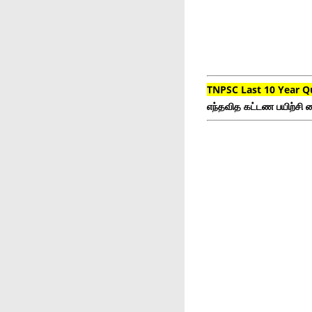
TNPSC Last 10 Year Q
எந்தவித கட்டண பயிற்சி ம