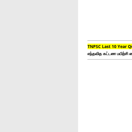
TNPSC Last 10 Year Q
எந்தவித கட்டண பயிற்சி ம