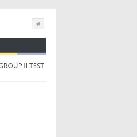
் GROUP II TEST