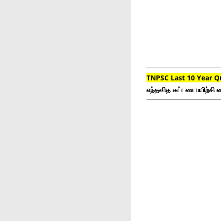
TNPSC Last 10 Year Q
எந்தவித கட்டண பயிற்சி ம