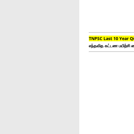
TNPSC Last 10 Year Q
எந்தவித கட்டண பயிற்சி ம