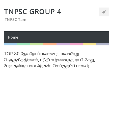
TNPSC GROUP 4
TNPSC Tamil
Home
TOP 80 தேவநேயப்பாவாணர், பாவலரேறு
பெருஞ்சித்திரனார், பரிதிமாற்கலைஞர், ரா.பி.சேது,
பேரா.தனிநாயகம் அடிகள், செய்குதம்பி பாவலர்