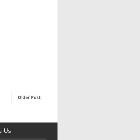
Older Post
e Us