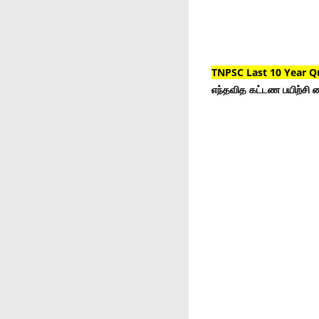
TNPSC Last 10 Year Q
எந்தவித கட்டண பயிற்சி ம