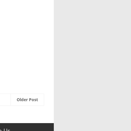
Older Post
e Us