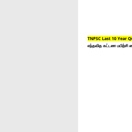
TNPSC Last 10 Year Q
எந்தவித கட்டண பயிற்சி ம