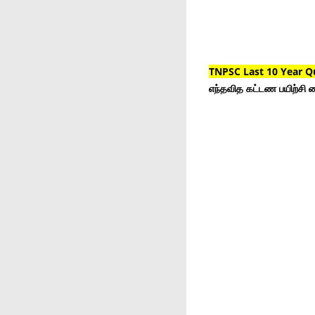
TNPSC Last 10 Year Q
எந்தவித கட்டண பயிற்சி ம