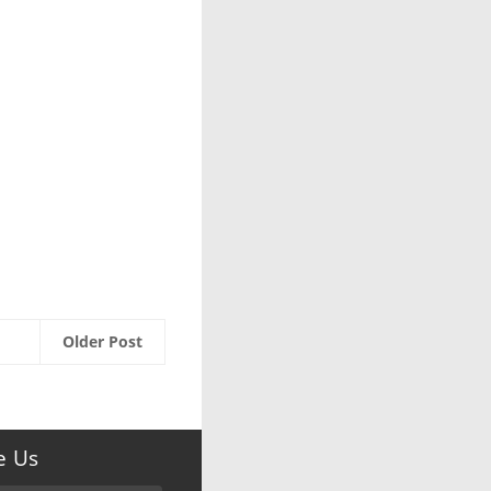
Older Post
e Us