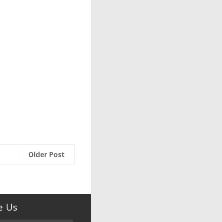
Older Post
e Us