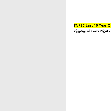
TNPSC Last 10 Year Q
எந்தவித கட்டண பயிற்சி ம