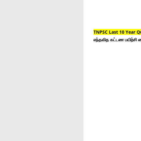
TNPSC Last 10 Year Q
எந்தவித கட்டண பயிற்சி ம