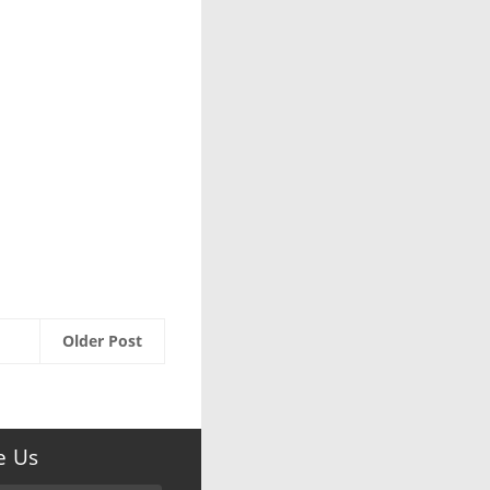
Older Post
e Us