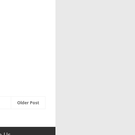
Older Post
e Us