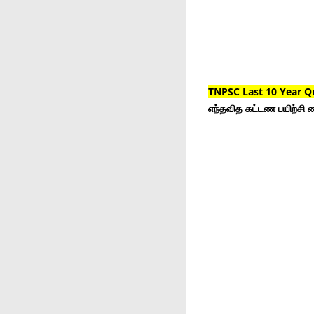
TNPSC Last 10 Year Q
எந்தவித கட்டண பயிற்சி ம