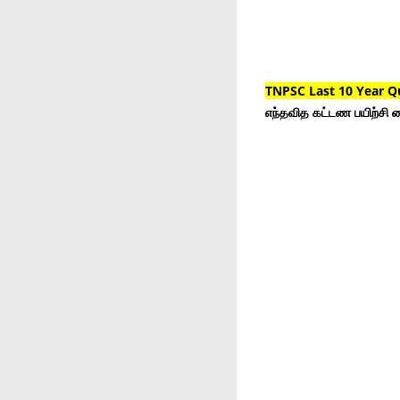
TNPSC Last 10 Year Q
எந்தவித கட்டண பயிற்சி ம