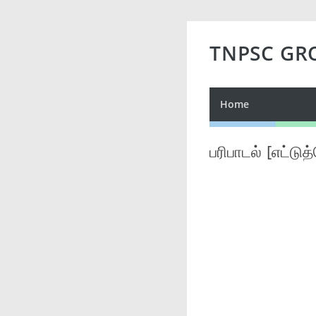
TNPSC GR
Home
பரிபாடல் [எட்டு