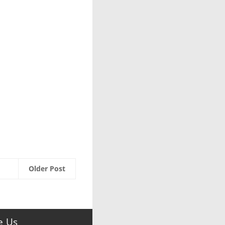
Older Post
e Us