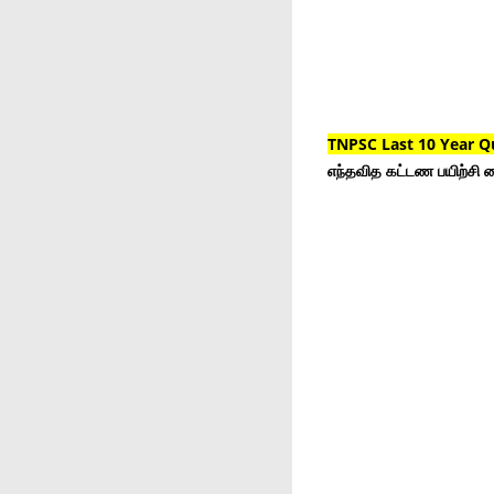
TNPSC Last 10 Year Q
எந்தவித கட்டண பயிற்சி ம