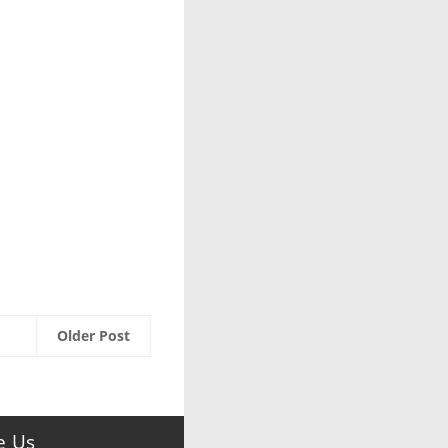
Older Post
e Us