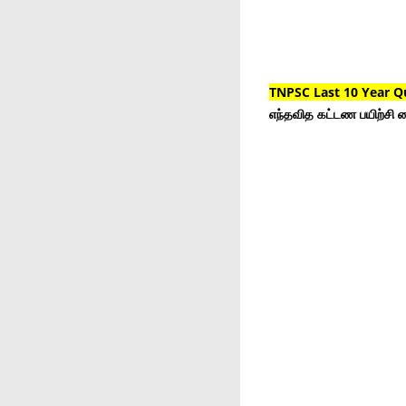
TNPSC Last 10 Year Q
எந்தவித கட்டண பயிற்சி ம