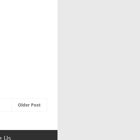
Older Post
e Us