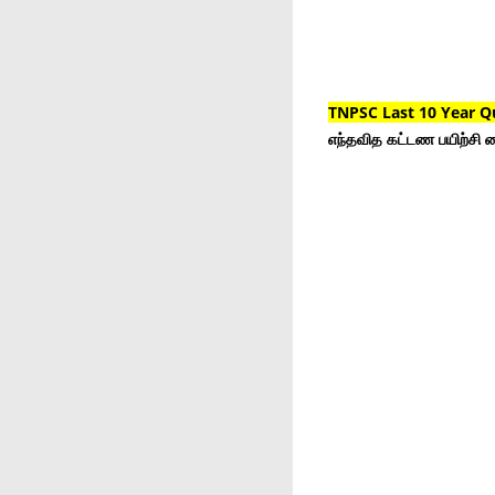
TNPSC Last 10 Year Q
எந்தவித கட்டண பயிற்சி ம