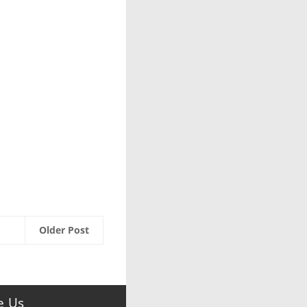
Older Post
e Us