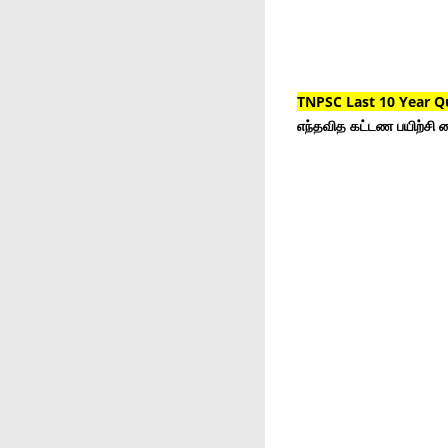
TNPSC Last 10 Year Q
எந்தவித கட்டண பயிற்சி ம