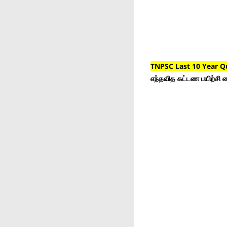
TNPSC Last 10 Year Q
எந்தவித கட்டண பயிற்சி ம