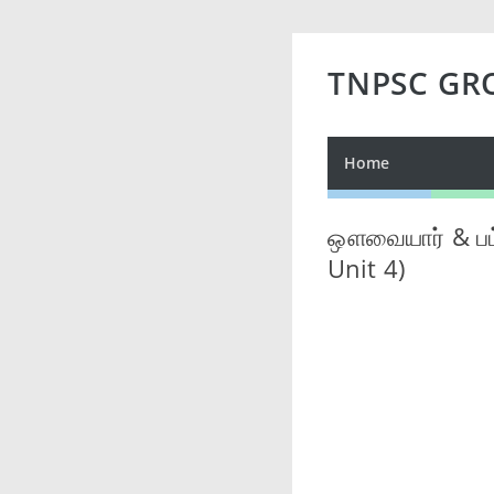
TNPSC GR
Home
ஔவையார் & பட்
Unit 4)