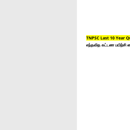
TNPSC Last 10 Year Q
எந்தவித கட்டண பயிற்சி ம