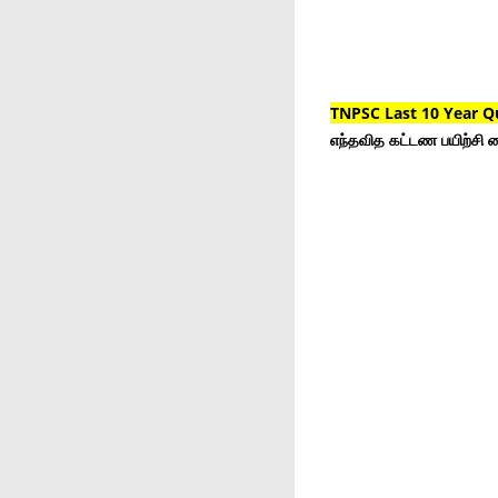
TNPSC Last 10 Year Q
எந்தவித கட்டண பயிற்சி ம