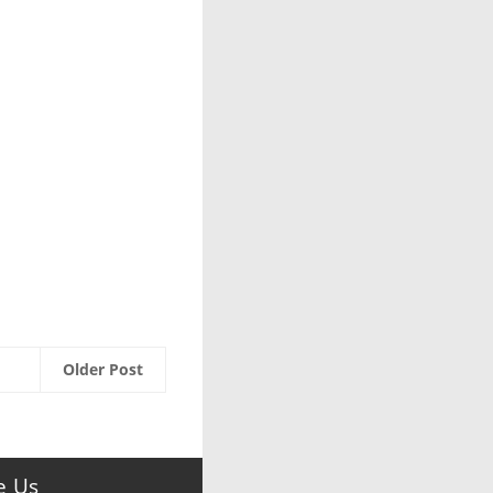
Older Post
e Us