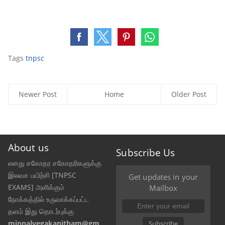
Tags
tnpsc
Newer Post
Home
Older Post
About us
Subscribe Us
எனது சகோதர சகோதரிகளுக்கு
இலவச பயிற்சி [TNPSC
Get updates in your
EXAMS] அளிக்கும்
Mailbox
நோக்கத்தில் உருவாக்கப்பட்ட
தளம் இது தொடர்புக்கு
minnalvegakanitham@gm
Subscribe