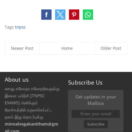
Tags
tnpsc
Newer Post
Home
Older Post
About us
Subscribe Us
எனது சகோதர சகோதரிகளுக்கு
இலவச பயிற்சி [TNPSC
Get updates in your
EXAMS] அளிக்கும்
Mailbox
நோக்கத்தில் உருவாக்கப்பட்ட
தளம் இது தொடர்புக்கு
minnalvegakanitham@gm
Subscribe
ail.com