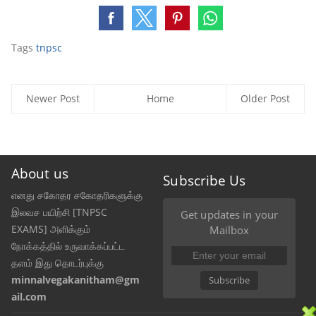
Tags
tnpsc
Newer Post
Home
Older Post
About us
Subscribe Us
எனது சகோதர சகோதரிகளுக்கு
இலவச பயிற்சி [TNPSC
Get updates in your
EXAMS] அளிக்கும்
Mailbox
நோக்கத்தில் உருவாக்கப்பட்ட
தளம் இது தொடர்புக்கு
minnalvegakanitham@gm
Subscribe
ail.com