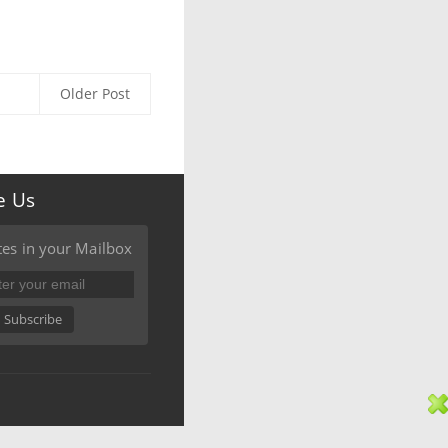
Older Post
e Us
es in your Mailbox
Subscribe