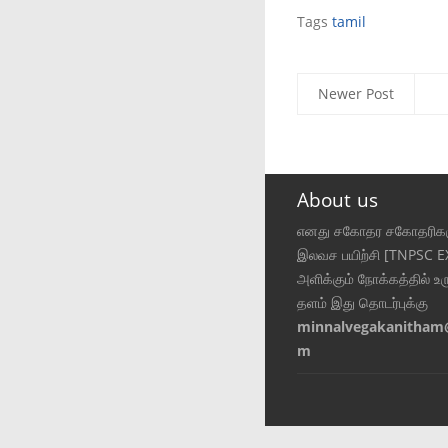
Tags
tamil
Newer Post
About us
எனது சகோதர சகோதரிகள
இலவச பயிற்சி [TNPSC 
அளிக்கும் நோக்கத்தில் உர
தளம் இது தொடர்புக்கு
minnalvegakanitham
m