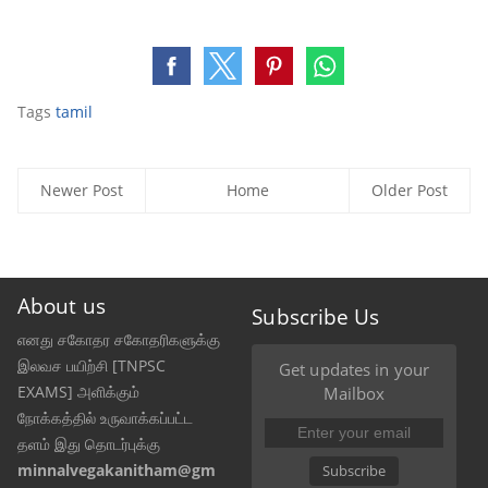
Tags
tamil
Newer Post
Home
Older Post
About us
Subscribe Us
எனது சகோதர சகோதரிகளுக்கு
இலவச பயிற்சி [TNPSC
Get updates in your
EXAMS] அளிக்கும்
Mailbox
நோக்கத்தில் உருவாக்கப்பட்ட
தளம் இது தொடர்புக்கு
minnalvegakanitham@gm
Subscribe