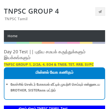
TNPSC GROUP 4
TNPSC Tamil
Home
Day 20 Test || புதிய சமயக் கருத்துக்களும்
இயக்கங்களும்
TNPSC GROUP 1, 2/2A, 4, EO4 & TNEB, TET, RRB, SI/PC
மின்னல் வேக கணிதம்
கோச்சிங் சென்டர் போகாமல் வீட்டில் முயற்சி செய்யும் என்னுடைய
BROTHER, SISTERகாக மட்டும்
தினம் தினம் TNPSC TAMIL Test