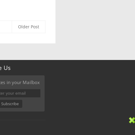
Older Post
e Us
es in your Mailbox
Subscribe