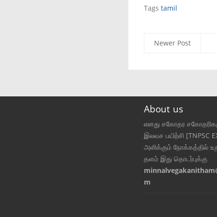
Tags
tamil
Newer Post
About us
எனது சகோதர சகோதரிகள
இலவச பயிற்சி [TNPSC 
அளிக்கும் நோக்கத்தில் உர
தளம் இது தொடர்புக்கு
minnalvegakanitham
m