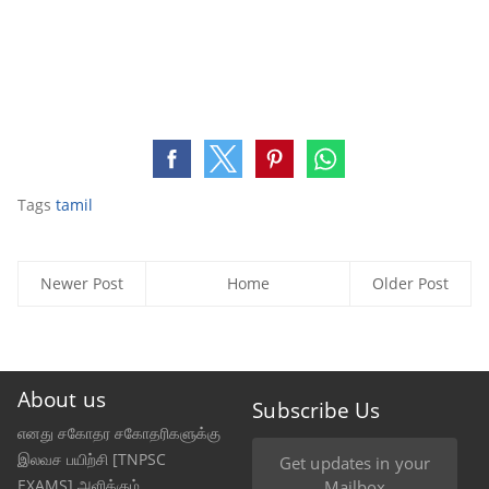
Tags
tamil
Newer Post
Home
Older Post
About us
Subscribe Us
எனது சகோதர சகோதரிகளுக்கு
இலவச பயிற்சி [TNPSC
Get updates in your
EXAMS] அளிக்கும்
Mailbox