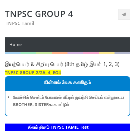
TNPSC GROUP 4
TNPSC Tamil
Home
இயற்பெயர் & சிறப்பு பெயர் (8th தமிழ் இயல் 1, 2, 3)
TNPSC GROUP 2/2A, 4, EO4
மின்னல் வேக கணிதம்
கோச்சிங் சென்டர் போகாமல் வீட்டில் முயற்சி செய்யும் என்னுடைய
BROTHER, SISTERகாக மட்டும்
தினம் தினம் TNPSC TAMIL Test