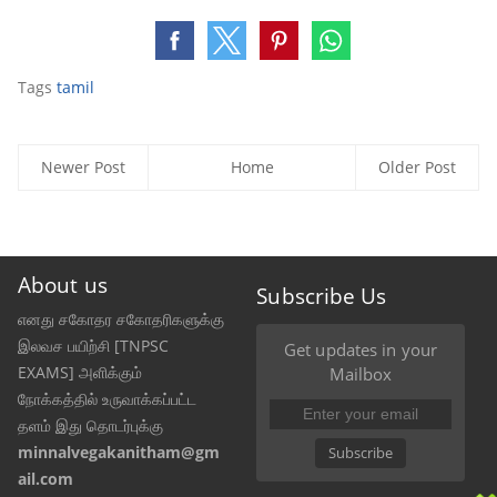
Tags
tamil
Newer Post
Home
Older Post
About us
Subscribe Us
எனது சகோதர சகோதரிகளுக்கு
இலவச பயிற்சி [TNPSC
Get updates in your
EXAMS] அளிக்கும்
Mailbox
நோக்கத்தில் உருவாக்கப்பட்ட
தளம் இது தொடர்புக்கு
minnalvegakanitham@gm
Subscribe
ail.com