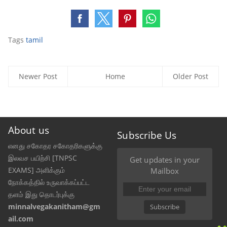
Tags
tamil
Newer Post
Home
Older Post
About us
Subscribe Us
எனது சகோதர சகோதரிகளுக்கு
இலவச பயிற்சி [TNPSC
Get updates in your
EXAMS] அளிக்கும்
Mailbox
நோக்கத்தில் உருவாக்கப்பட்ட
தளம் இது தொடர்புக்கு
minnalvegakanitham@gm
Subscribe
ail.com