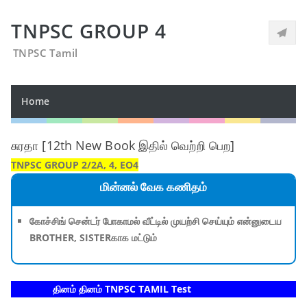
TNPSC GROUP 4
TNPSC Tamil
Home
சுரதா [12th New Book இதில் வெற்றி பெற]
TNPSC GROUP 2/2A, 4, EO4
மின்னல் வேக கணிதம்
கோச்சிங் சென்டர் போகாமல் வீட்டில் முயற்சி செய்யும் என்னுடைய
BROTHER, SISTERகாக மட்டும்
தினம் தினம் TNPSC TAMIL Test