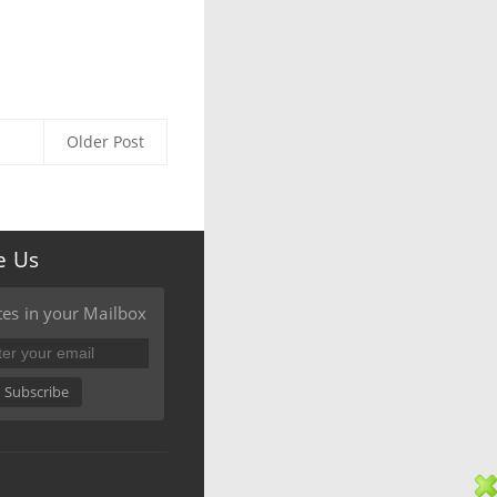
Older Post
e Us
es in your Mailbox
Subscribe