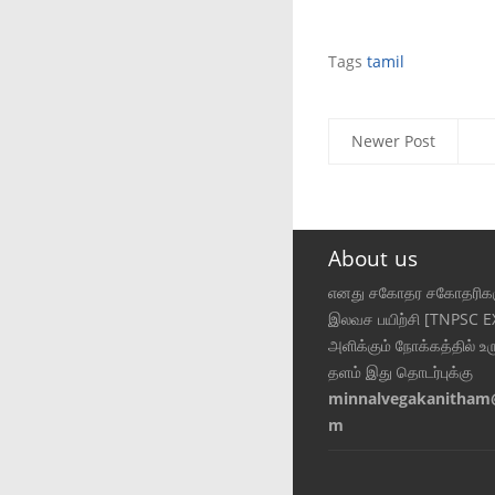
Tags
tamil
Newer Post
About us
எனது சகோதர சகோதரிகள
இலவச பயிற்சி [TNPSC 
அளிக்கும் நோக்கத்தில் உர
தளம் இது தொடர்புக்கு
minnalvegakanitham
m