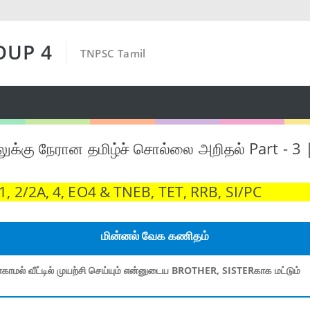
OUP 4
TNPSC Tamil
ுக்கு நேரான தமிழ்ச் சொல்லை அறிதல் Part - 
 2/2A, 4, EO4 & TNEB, TET, RRB, SI/PC
மின்னல் வேக கணிதம்
காமல் வீட்டில் முயற்சி செய்யும் என்னுடைய BROTHER, SISTERகாக மட்டும்