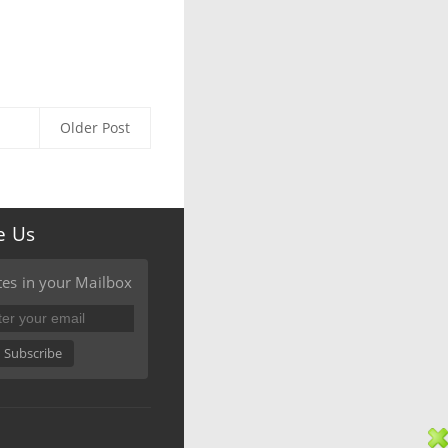
Older Post
e Us
es in your Mailbox
Subscribe