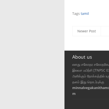
Tags
tamil
Newer Post
About us
எனது சகோதர சகோதரிகள
இலவச பயிற்சி [TNPSC 
அளிக்கும் நோக்கத்தில் உர
தளம் இது தொடர்புக்கு
minnalvegakanitham
m