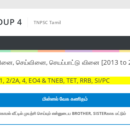
OUP 4
TNPSC Tamil
ினை, செய்வினை, செயப்பாட்டு வினை [2013 to 
 2/2A, 4, EO4 & TNEB, TET, RRB, SI/PC
மின்னல் வேக கணிதம்
காமல் வீட்டில் முயற்சி செய்யும் என்னுடைய BROTHER, SISTERகாக மட்டும்